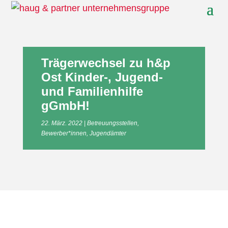
Trägerwechsel zu h&p
Ost Kinder-, Jugend-
und Familienhilfe
gGmbH!
22. März. 2022
Betreuungsstellen
,
Bewerber*innen
,
Jugendämter