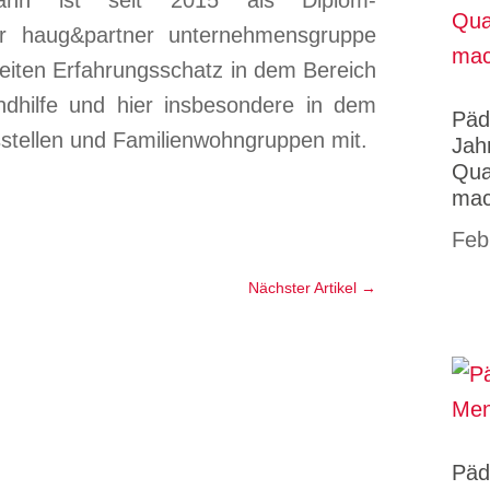
ann ist seit 2015 als Diplom-
er haug&partner unternehmensgruppe
breiten Erfahrungsschatz in dem Bereich
ndhilfe und hier insbesondere in dem
Päd
stellen und Familienwohngruppen mit.
Jah
Qual
ma
Feb
Nächster Artikel
→
Päd