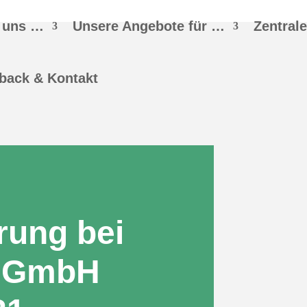
 uns …
Unsere Angebote für …
Zentral
back & Kontakt
rung bei
 gGmbH